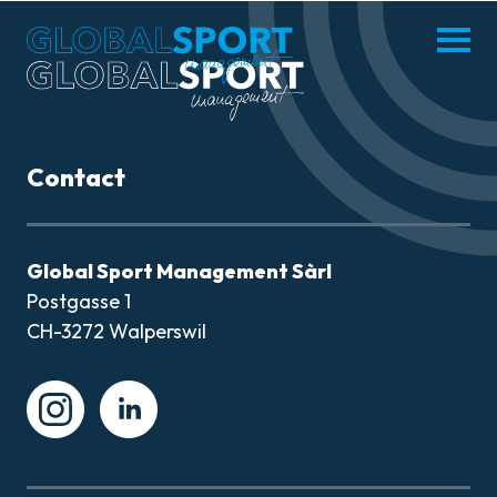
enu
Menü
hliessen
öffnen
DE
FR
Contact
MISSION
Global Sport Management Sàrl
Postgasse 1
ATHLÈTES
CH-3272 Walperswil
ACTUALITÉS
Instagram
Instagram
PARTENAIRES