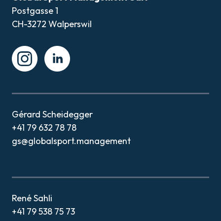
Postgasse 1
CH-3272 Walperswil
Instagram
Instagram
Gérard Scheidegger
+41 79 632 78 78
gs@globalsport.management
René Sahli
+41 79 538 75 73