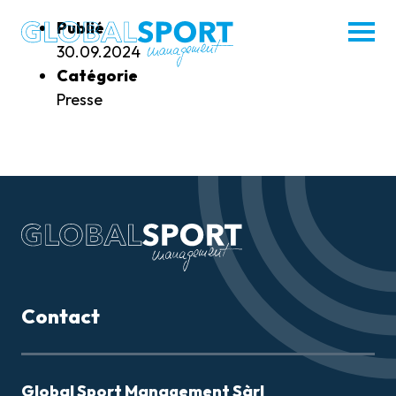
enu
Menü
Publié
hliessen
öffnen
30.09.2024
Catégorie
Presse
MISSION
ATHLÈTES
ACTUALITÉS
PARTENAIRES
Contact
CONTACT
Global Sport Management Sàrl