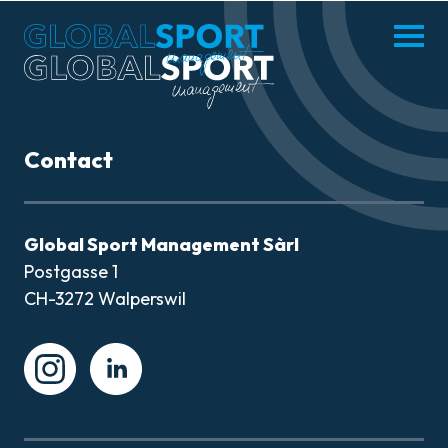
enu
Menü
hliessen
öffnen
DE
FR
Contact
MISSION
Global Sport Management Sàrl
Postgasse 1
ATHLÈTES
CH-3272 Walperswil
ACTUALITÉS
Instagram
Instagram
PARTENAIRES