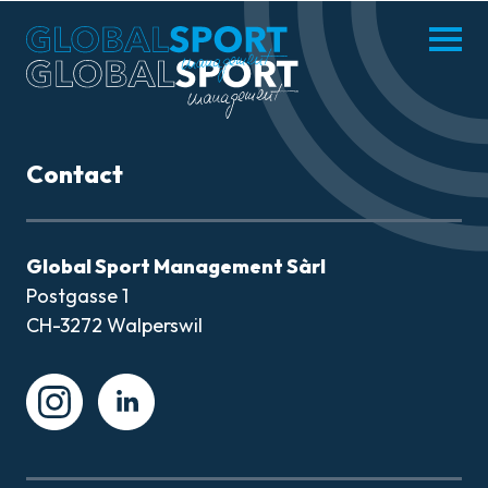
enu
Menü
hliessen
öffnen
DE
FR
Contact
MISSION
Global Sport Management Sàrl
Postgasse 1
ATHLÈTES
CH-3272 Walperswil
ACTUALITÉS
Instagram
Instagram
PARTENAIRES