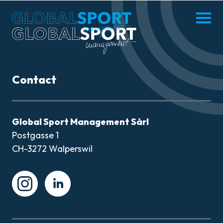
enu
Menü
hliessen
öffnen
DE
FR
Contact
MISSION
Global Sport Management Sàrl
Postgasse 1
ATHLÈTES
CH-3272 Walperswil
ACTUALITÉS
Instagram
Instagram
PARTENAIRES