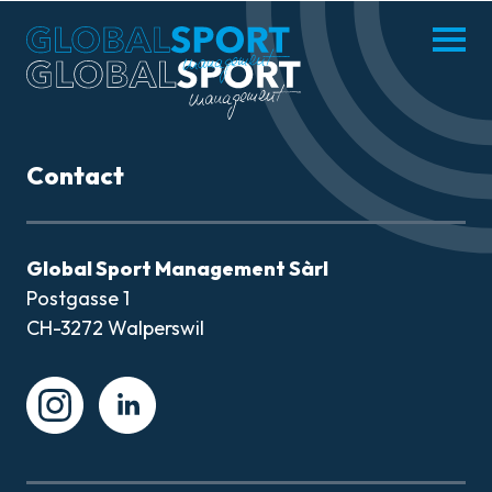
enu
Menü
hliessen
öffnen
DE
FR
Contact
MISSION
Global Sport Management Sàrl
Postgasse 1
ATHLÈTES
CH-3272 Walperswil
ACTUALITÉS
Instagram
Instagram
PARTENAIRES