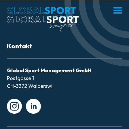
enu
Menü
hliessen
öffnen
DE
FR
Kontakt
MISSION
Global Sport Management GmbH
Postgasse 1
ATHLETEN
CH-3272 Walperswil
AKTUELLES
Instagram
Instagram
PARTNER